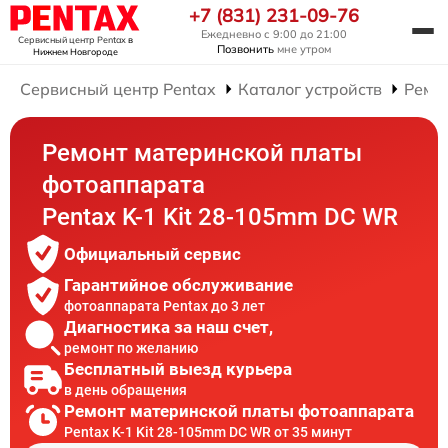
+7 (831) 231-09-76
Ежедневно с 9:00 до 21:00
Сервисный центр Pentax
в
Позвонить
мне утром
Нижнем Новгороде
Сервисный центр Pentax
Каталог устройств
Ремо
Ремонт материнской платы
фотоаппарата
Pentax K-1 Kit 28-105mm DC WR
Официальный сервис
Гарантийное обслуживание
фотоаппарата Pentax до 3 лет
Диагностика за наш счет,
ремонт по желанию
Бесплатный выезд курьера
в день обращения
Ремонт материнской платы фотоаппарата
Pentax K-1 Kit 28-105mm DC WR от 35 минут