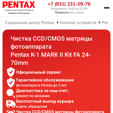
+7 (831) 231-09-76
Ежедневно с 9:00 до 21:00
Сервисный центр Pentax
в
Позвонить
мне утром
Нижнем Новгороде
Сервисный центр Pentax
Каталог устройств
Ремо
Чистка CCD/CMOS матрицы
фотоаппарата
Pentax K-1 MARK II Kit FA 24-
70mm
Официальный сервис
Гарантийное обслуживание
фотоаппарата Pentax до 3 лет
Диагностика за наш счет,
ремонт по желанию
Бесплатный выезд курьера
в день обращения
Чистка CCD/CMOS матрицы фотоаппарата