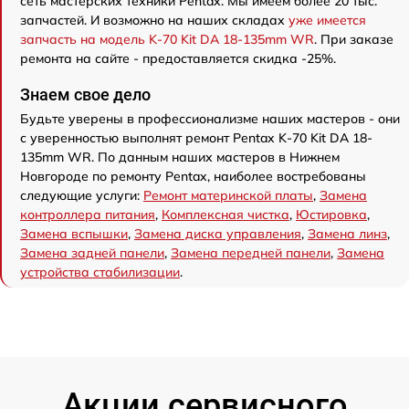
сеть мастерских техники Pentax. Мы имеем более 20 тыс.
запчастей. И возможно на наших складах
уже имеется
запчасть на модель K-70 Kit DA 18-135mm WR
. При заказе
ремонта на сайте - предоставляется скидка -25%.
Знаем свое дело
Будьте уверены в профессионализме наших мастеров - они
с уверенностью выполнят ремонт Pentax K-70 Kit DA 18-
135mm WR. По данным наших мастеров в Нижнем
Новгороде по ремонту Pentax, наиболее востребованы
следующие услуги:
Ремонт материнской платы
,
Замена
контроллера питания
,
Комплексная чистка
,
Юстировка
,
Замена вспышки
,
Замена диска управления
,
Замена линз
,
Замена задней панели
,
Замена передней панели
,
Замена
устройства стабилизации
.
Акции сервисного