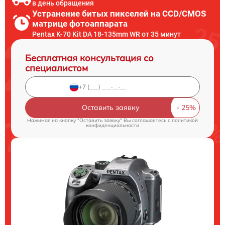
в день обращения
Устранение битых пикселей на CCD/CMOS
матрице фотоаппарата
Pentax K-70 Kit DA 18-135mm WR от 35 минут
Бесплатная консультация со
специалистом
Оставить заявку
Нажимая на кнопку "Оставить заявку" Вы соглашаетесь c
политикой
конфиденциальности