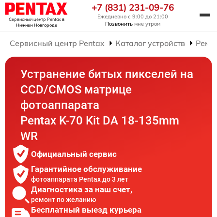
+7 (831) 231-09-76
Ежедневно с 9:00 до 21:00
Сервисный центр Pentax
в
Позвонить
мне утром
Нижнем Новгороде
Сервисный центр Pentax
Каталог устройств
Ремо
Устранение битых пикселей на
CCD/CMOS матрице
фотоаппарата
Pentax K-70 Kit DA 18-135mm
WR
Официальный сервис
Гарантийное обслуживание
фотоаппарата Pentax до 3 лет
Диагностика за наш счет,
ремонт по желанию
Бесплатный выезд курьера