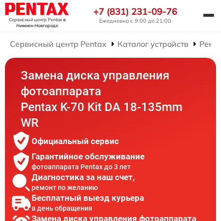
+7 (831) 231-09-76
Сервисный центр Pentax
в
Ежедневно с 9:00 до 21:00
Нижнем Новгороде
Сервисный центр Pentax
Каталог устройств
Ремо
Замена диска управления
фотоаппарата
Pentax K-70 Kit DA 18-135mm
WR
Официальный сервис
Гарантийное обслуживание
фотоаппарата Pentax до 3 лет
Диагностика за наш счет,
ремонт по желанию
Бесплатный выезд курьера
в день обращения
Замена диска управления фотоаппарата