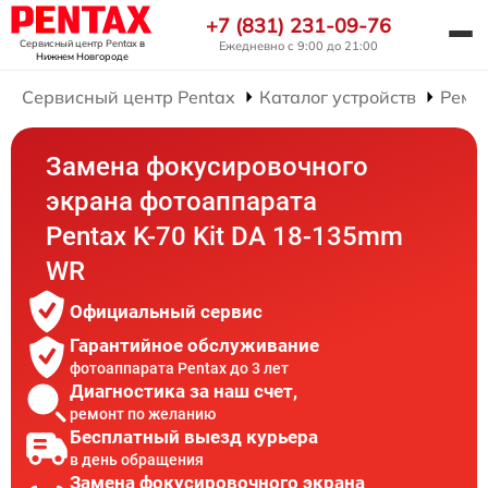
+7 (831) 231-09-76
Сервисный центр Pentax
в
Ежедневно с 9:00 до 21:00
Нижнем Новгороде
Сервисный центр Pentax
Каталог устройств
Ремо
Замена фокусировочного
экрана фотоаппарата
Pentax K-70 Kit DA 18-135mm
WR
Официальный сервис
Гарантийное обслуживание
фотоаппарата Pentax до 3 лет
Диагностика за наш счет,
ремонт по желанию
Бесплатный выезд курьера
в день обращения
Замена фокусировочного экрана