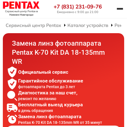
+7 (831) 231-09-76
Сервисный центр Pentax
в
Ежедневно с 9:00 до 21:00
Нижнем Новгороде
Сервисный центр Pentax
Каталог устройств
Ремо
Замена линз фотоаппарата
Pentax K-70 Kit DA 18-135mm
WR
Официальный сервис
Гарантийное обслуживание
фотоаппарата Pentax до 3 лет
Диагностика за наш счет,
ремонт по желанию
Бесплатный выезд курьера
в день обращения
Замена линз фотоаппарата
Pentax K-70 Kit DA 18-135mm WR от 35 минут