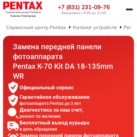
+7 (831) 231-09-76
Сервисный центр Pentax
в
Ежедневно с 9:00 до 21:00
Нижнем Новгороде
Сервисный центр Pentax
Каталог устройств
Ремо
Замена передней панели
фотоаппарата
Pentax K-70 Kit DA 18-135mm
WR
Официальный сервис
Гарантийное обслуживание
фотоаппарата Pentax до 3 лет
Диагностика за наш счет,
ремонт по желанию
Бесплатный выезд курьера
в день обращения
Замена передней панели фотоаппарата