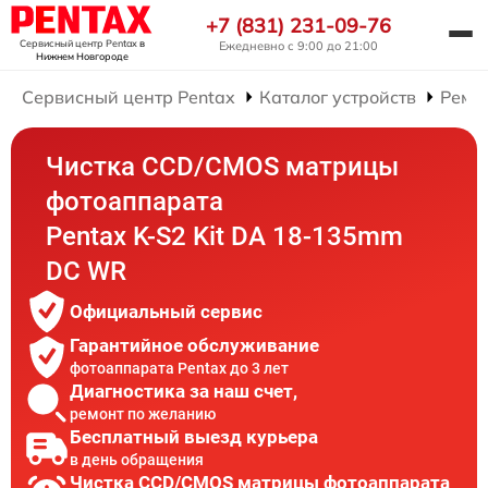
+7 (831) 231-09-76
Сервисный центр Pentax
в
Ежедневно с 9:00 до 21:00
Нижнем Новгороде
Сервисный центр Pentax
Каталог устройств
Ремо
Чистка CCD/CMOS матрицы
фотоаппарата
Pentax K-S2 Kit DA 18-135mm
DC WR
Официальный сервис
Гарантийное обслуживание
фотоаппарата Pentax до 3 лет
Диагностика за наш счет,
ремонт по желанию
Бесплатный выезд курьера
в день обращения
Чистка CCD/CMOS матрицы фотоаппарата