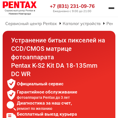
+7 (831) 231-09-76
Сервисный центр Pentax
в
Ежедневно с 9:00 до 21:00
Нижнем Новгороде
Сервисный центр Pentax
Каталог устройств
Ремо
Устранение битых пикселей на
CCD/CMOS матрице
фотоаппарата
Pentax K-S2 Kit DA 18-135mm
DC WR
Официальный сервис
Гарантийное обслуживание
фотоаппарата Pentax до 3 лет
Диагностика за наш счет,
ремонт по желанию
Бесплатный выезд курьера