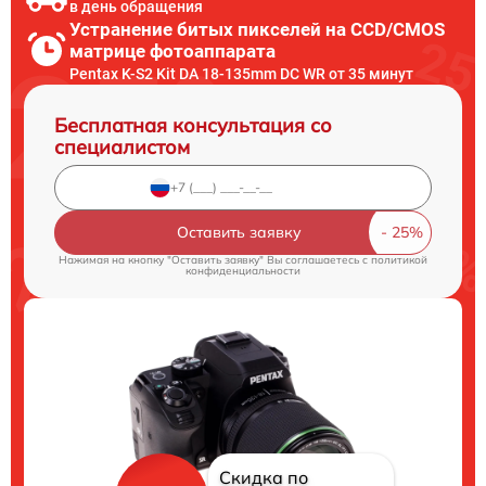
в день обращения
Устранение битых пикселей на CCD/CMOS
матрице фотоаппарата
Pentax K-S2 Kit DA 18-135mm DC WR от 35 минут
Бесплатная консультация со
специалистом
Оставить заявку
Нажимая на кнопку "Оставить заявку" Вы соглашаетесь c
политикой
конфиденциальности
Скидка по