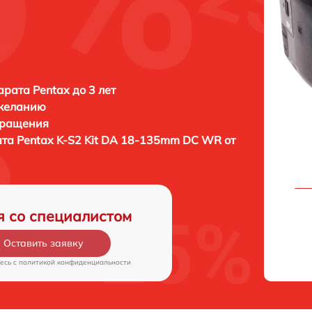
рата Pentax до 3 лет
 желанию
бращения
ата
Pentax K-S2 Kit DA 18-135mm DC WR от
я со специалистом
Оставить заявку
есь c
политикой конфиденциальности