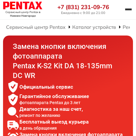
+7 (831) 231-09-76
Сервисный центр Pentax
в
Ежедневно с 9:00 до 21:00
Нижнем Новгороде
Сервисный центр Pentax
Каталог устройств
Ремо
Замена кнопки включения
фотоаппарата
Pentax K-S2 Kit DA 18-135mm
DC WR
Официальный сервис
Гарантийное обслуживание
фотоаппарата Pentax до 3 лет
Диагностика за наш счет,
ремонт по желанию
Бесплатный выезд курьера
в день обращения
Замена кнопки включения фотоаппарата