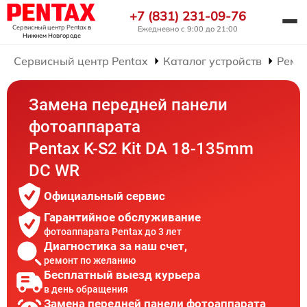
+7 (831) 231-09-76
Сервисный центр Pentax
в
Ежедневно с 9:00 до 21:00
Нижнем Новгороде
Сервисный центр Pentax
Каталог устройств
Ремо
Замена передней панели
фотоаппарата
Pentax K-S2 Kit DA 18-135mm
DC WR
Официальный сервис
Гарантийное обслуживание
фотоаппарата Pentax до 3 лет
Диагностика за наш счет,
ремонт по желанию
Бесплатный выезд курьера
в день обращения
Замена передней панели фотоаппарата