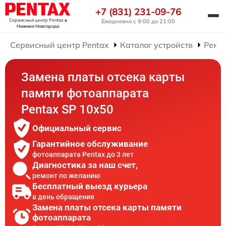
+7 (831) 231-09-76
Сервисный центр Pentax
в
Ежедневно с 9:00 до 21:00
Нижнем Новгороде
Сервисный центр Pentax
Каталог устройств
Ремо
Замена платы отсека карты
памяти фотоаппарата
Pentax SP 10x50
Официальный сервис
Гарантийное обслуживание
фотоаппарата Pentax до 3 лет
Диагностика за наш счет,
ремонт по желанию
Бесплатный выезд курьера
в день обращения
Замена платы отсека карты памяти
фотоаппарата