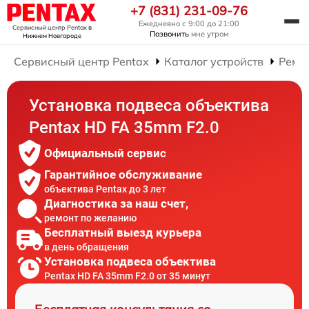
+7 (831) 231-09-76
Ежедневно с 9:00 до 21:00
Сервисный центр Pentax
в
Позвонить
мне утром
Нижнем Новгороде
Сервисный центр Pentax
Каталог устройств
Ремо
Установка подвеса объектива
Pentax HD FA 35mm F2.0
Официальный сервис
Гарантийное обслуживание
объектива Pentax до 3 лет
Диагностика за наш счет,
ремонт по желанию
Бесплатный выезд курьера
в день обращения
Установка подвеса объектива
Pentax HD FA 35mm F2.0 от 35 минут