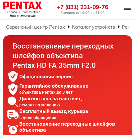
+7 (831) 231-09-76
Сервисный центр Pentax
в
Ежедневно с 9:00 до 21:00
Нижнем Новгороде
Сервисный центр Pentax
Каталог устройств
Ремо
Восстановление переходных
шлейфов объектива
Pentax HD FA 35mm F2.0
Официальный сервис
Гарантийное обслуживание
объектива Pentax до 3 лет
Диагностика за наш счет,
ремонт по желанию
Бесплатный выезд курьера
в день обращения
Восстановление переходных шлейфов
объектива