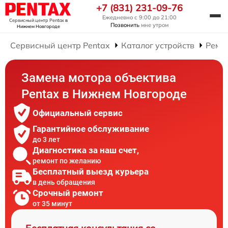
+7 (831) 231-09-76
Ежедневно с 9:00 до 21:00
Сервисный центр Pentax
в
Позвонить
мне утром
Нижнем Новгороде
Сервисный центр Pentax
Каталог устройств
Ремо
Замена мотора объектива
Pentax в Нижнем Новгороде
Официальный сервис
Гарантийное обслуживание
до 3 лет
Диагностика за наш счет,
ремонт по желанию
Бесплатный выезд курьера
в день обращения
Срочный ремонт
от 35 минут